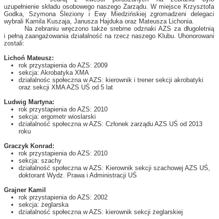
uzupełnienie składu osobowego naszego Zarządu. W miejsce Krzysztofa
Godka, Szymona Śleziony i Ewy Miedzińskiej zgromadzeni delegaci
wybrali Kamila Kuszaja, Janusza Hajduka oraz Mateusza Lichonia.
Na zebraniu wręczono także srebrne odznaki AZS za długoletnią
i pełną zaangażowania działalność na rzecz naszego Klubu. Uhonorowani
zostali:
Lichoń Mateusz:
rok przystapienia do AZS: 2009
sekcja: Akrobatyka XMA
działalnośc społeczna w AZS: kierownik i trener sekcji akrobatyki
oraz sekcji XMA AZS UŚ od 5 lat
Ludwig Martyna:
rok przystapienia do AZS: 2010
sekcja: ergometr wioslarski
działalność społeczna w AZS: Członek zarządu AZS UŚ od 2013
roku
Graczyk Konrad:
rok przystapienia do AZS: 2010
sekcja: szachy
działalność społeczna w AZS: Kierownik sekcji szachowej AZS UŚ,
doktorant Wydz. Prawa i Administracji UŚ
Grajner Kamil
rok przystapienia do AZS: 2002
sekcja: żeglarska
działalność społeczna w AZS: kierownik sekcji żeglarskiej