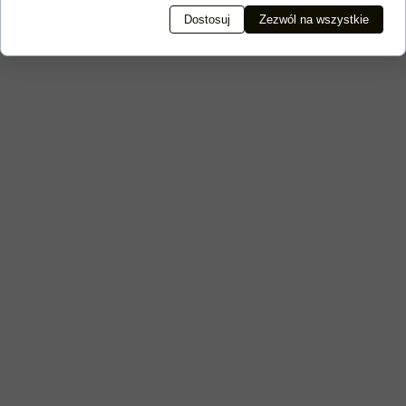
Warunkiem uczestnictwa w zajęciach jest posiadanie aktualnej
legitymacji AZS UŚ.
Dostosuj
Zezwól na wszystkie