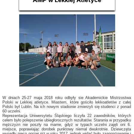
AMP w Lekkiej Atletyce
W dniach 25-27 maja 2018 roku odbyły sie Akademickie Mistrzostwa
Polski w Lekkiej atletyce. Miastem, które gościło lekkoatletów z całej
Polski był Lublin. Na ich nowym stadionie zmierzyli się studenci z ponad
60 uczelni.
Reprezentacja Uniwersytetu Śląskiego liczyła 22 zawodników, których
celem było polepszenie ubiegłorocznych rezultatów. Starania w przypadku
mężczyzn nie poszły na marne, gdyż w typach uczelni zajęli oni 6.
miejsce, poprawiając dorobek punktowy niemal dwukrotnie. Dziewczęta
wypadły nieco gorzej niż w roku 2017, jednak widać było zaangażowanie i