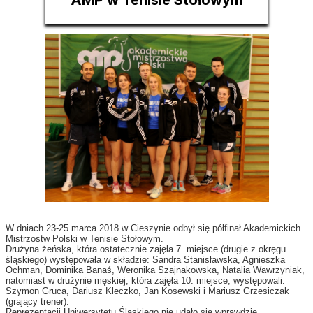
AMP w Tenisie Stołowym
W dniach 23-25 marca 2018 w Cieszynie odbył się półfinał Akademickich
Mistrzostw Polski w Tenisie Stołowym.
Drużyna żeńska, która ostatecznie zajęła 7. miejsce (drugie z okręgu
śląskiego) występowała w składzie: Sandra Stanisławska, Agnieszka
Ochman, Dominika Banaś, Weronika Szajnakowska, Natalia Wawrzyniak,
natomiast w drużynie męskiej, która zajęła 10. miejsce, występowali:
Szymon Gruca, Dariusz Kleczko, Jan Kosewski i Mariusz Grzesiczak
(grający trener).
Reprezentacji Uniwersytetu Śląskiego nie udało się wprawdzie