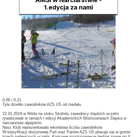
AMŚl w Narciarstwie -
1.edycja za nami
0,06 i 0,21.
Tyle dzieliło zawodników AZS UŚ od medalu.
22.01.2019 w Wiśle na stoku Skolnity zawodnicy śląskich uczelni
rywalizowali w ramach I edycji Akademickich Mistrzostwach Śląska w
narciarstwie alpejskim.
Nasz Klub reprezentowała rekordowa liczba zawodników.
W klasyfikacji drużynowej Pań oraz Panów AZS UŚ plasuje się w gronie
trzech najlepszych uczelni. Końcowe rozstrzygnięcie będzie znane po II