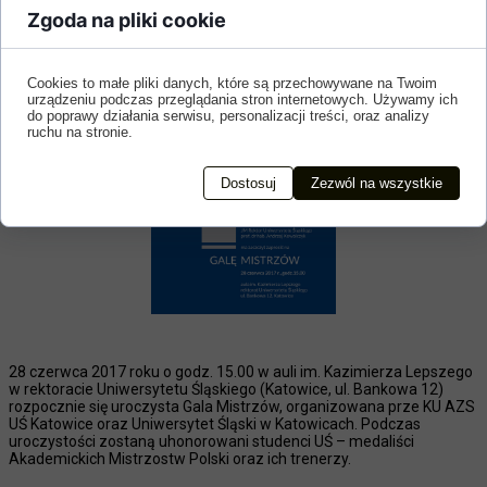
GALA MISTRZÓW 2016/2017
Zgoda na pliki cookie
Cookies to małe pliki danych, które są przechowywane na Twoim
urządzeniu podczas przeglądania stron internetowych. Używamy ich
do poprawy działania serwisu, personalizacji treści, oraz analizy
ruchu na stronie.
Dostosuj
Zezwól na wszystkie
28 czerwca 2017 roku o godz. 15.00 w auli im. Kazimierza Lepszego
w rektoracie Uniwersytetu Śląskiego (Katowice, ul. Bankowa 12)
rozpocznie się uroczysta Gala Mistrzów, organizowana prze KU AZS
UŚ Katowice oraz Uniwersytet Śląski w Katowicach. Podczas
uroczystości zostaną uhonorowani studenci UŚ – medaliści
Akademickich Mistrzostw Polski oraz ich trenerzy.