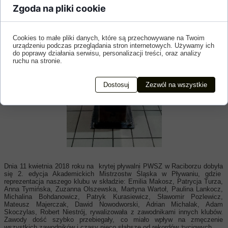
Podium na Mistrzostwach
Zgoda na pliki cookie
Śląska
Cookies to małe pliki danych, które są przechowywane na Twoim
urządzeniu podczas przeglądania stron internetowych. Używamy ich
do poprawy działania serwisu, personalizacji treści, oraz analizy
ruchu na stronie.
Dostosuj
Zezwól na wszystkie
Dnia 11 kwietnia 2018 roku na krytej pływalni PWSZ w Raciborzu dobyła
się 2. edycja Akademickich Mistrzostw Śląska w Pływaniu, gdzie
reprezentacja naszego klubu w składzie: Emilia Makosz, Patrycja Turza,
Anna Tymińska, Zuzanna Olszewska, Martyna Wartoł, Paulina Lankocz,
Michalina Bohdanowicz, Patryk Kurasiewicz, Sławomir Pozlewicz,
Mateusz Majerczak, Dawid Nowodworski, Adrian Michalak, Adam
Skoczylas, Robert Niestrój, rywalizowała z zawodnikami innych klubów.
Zawody dość szybko przebiegały, co miało wpływ na zmęczenie
wszystkich zawodników i czasy nieco słabsze od rekordów życiowych.