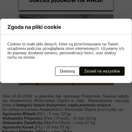
Sukces judoków na AMŚl!
Zgoda na pliki cookie
Cookies to małe pliki danych, które są przechowywane na Twoim
urządzeniu podczas przeglądania stron internetowych. Używamy ich
do poprawy działania serwisu, personalizacji treści, oraz analizy
ruchu na stronie.
Dostosuj
Zezwól na wszystkie
Dnia 24.04.2018r. w gliwickiej hali sportowej Politechniki Śląskiej odbyły
się Akademickie Mistrzostwa Śląska w Judo. Reprezentacja naszego
klubu w
kategorii kobiet drużynowo
zajęła
pierwsze miejsce
.
Do zdobycia pucharu Akademickich Mistrzostw Śląska przyczyniły się:
Agnieszka Witasik
(Fil.) – II msc 52 kg
Aleksandra Filipowicz
(Ped. I Psych) – III msc 52 kg
Aleksandra Świetlicka
(Mat-Fiz-Chem) – I msc 57 kg
Agnieszka Kusek
(Fil.) – III msc 57 kg
Karolina Haberka
(WPiA) – I msc 78 kg