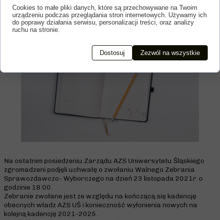
ZEBRANIE AZS
Cookies to małe pliki danych, które są przechowywane na Twoim
urządzeniu podczas przeglądania stron internetowych. Używamy ich
do poprawy działania serwisu, personalizacji treści, oraz analizy
ruchu na stronie.
Dostosuj
Zezwól na wszystkie
Na ostatnim posiedzeniu Zarządu AZS Uniwersytetu Śląskiego
zgromadzeni podjęli uchwałę o zwołaniu Walnego Zebrania
Sprawozdawczo- Wyborczego na dzień
23 listopada 2021r. o
godzinie 18:00.
Zebranie zwołane jest ze względu na kończącą się kadencję
obecnych władz AZS UŚ i konieczność wyłonienia nowych na
kolejną kadencję 2021-2025.